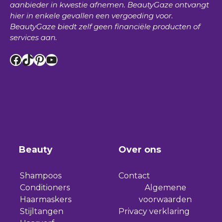
aanbieder in kwestie afnemen.
BeautyGaze
ontvangt
hier in enkele gevallen een vergoeding voor.
BeautyGaze
biedt zelf geen financiële producten of
services aan.
Facebook
TikTok
Pinterest
YouTube
Beauty
Over ons
Shampoos
Contact
Conditioners
Algemene
Haarmaskers
voorwaarden
Stijltangen
Privacy verklaring