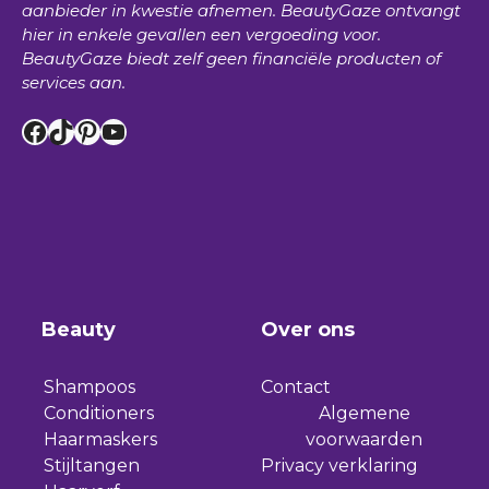
aanbieder in kwestie afnemen.
BeautyGaze
ontvangt
hier in enkele gevallen een vergoeding voor.
BeautyGaze
biedt zelf geen financiële producten of
services aan.
Facebook
TikTok
Pinterest
YouTube
Beauty
Over ons
Shampoos
Contact
Conditioners
Algemene
Haarmaskers
voorwaarden
Stijltangen
Privacy verklaring