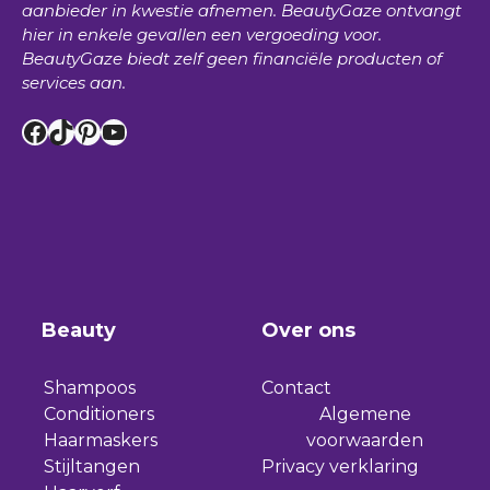
aanbieder in kwestie afnemen.
BeautyGaze
ontvangt
hier in enkele gevallen een vergoeding voor.
BeautyGaze
biedt zelf geen financiële producten of
services aan.
Facebook
TikTok
Pinterest
YouTube
Beauty
Over ons
Shampoos
Contact
Conditioners
Algemene
Haarmaskers
voorwaarden
Stijltangen
Privacy verklaring