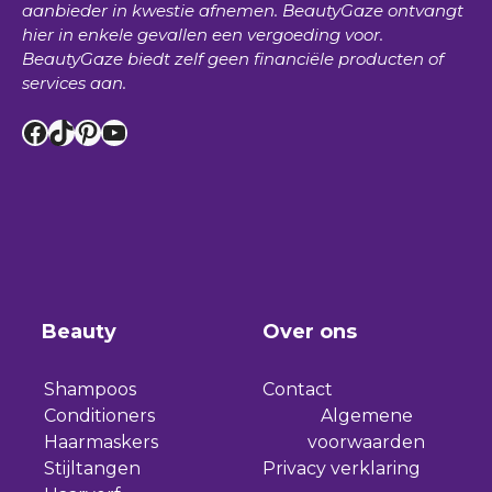
aanbieder in kwestie afnemen.
BeautyGaze
ontvangt
hier in enkele gevallen een vergoeding voor.
BeautyGaze
biedt zelf geen financiële producten of
services aan.
Facebook
TikTok
Pinterest
YouTube
Beauty
Over ons
Shampoos
Contact
Conditioners
Algemene
Haarmaskers
voorwaarden
Stijltangen
Privacy verklaring