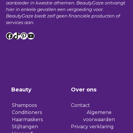
aanbieder in kwestie afnemen.
BeautyGaze
ontvangt
hier in enkele gevallen een vergoeding voor.
BeautyGaze
biedt zelf geen financiële producten of
services aan.
Facebook
TikTok
Pinterest
YouTube
Beauty
Over ons
Shampoos
Contact
Conditioners
Algemene
Haarmaskers
voorwaarden
Stijltangen
Privacy verklaring