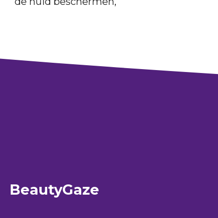
de huid beschermen,
BeautyGaze