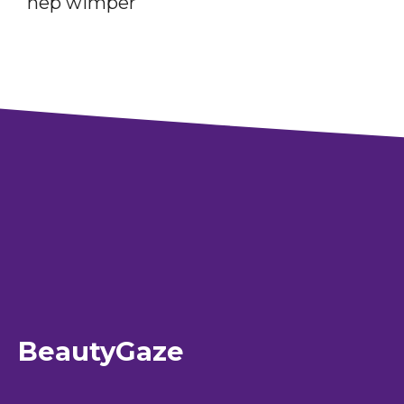
nep wimper
BeautyGaze