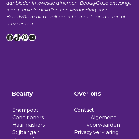
aanbieder in kwestie afnemen.
BeautyGaze
ontvangt
hier in enkele gevallen een vergoeding voor.
BeautyGaze
biedt zelf geen financiële producten of
services aan.
Facebook
TikTok
Pinterest
YouTube
Beauty
Over ons
Shampoos
Contact
Conditioners
Algemene
Haarmaskers
voorwaarden
Stijltangen
Privacy verklaring