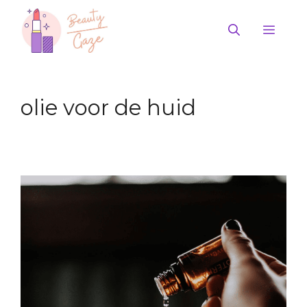
Ga
naar
Men
de
inhoud
olie voor de huid