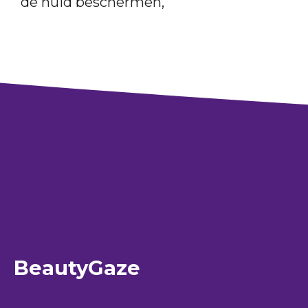
de huid beschermen,
BeautyGaze