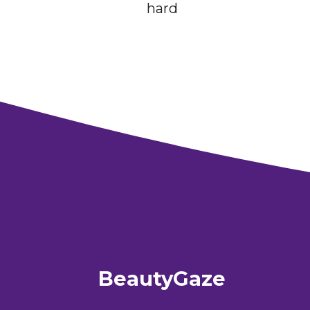
hard
BeautyGaze