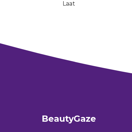
Laat
BeautyGaze