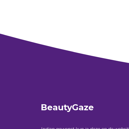
BeautyGaze
Indien gewenst kun je deze op de websi