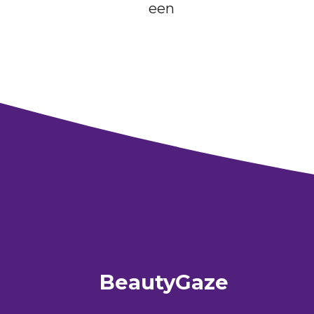
een
BeautyGaze