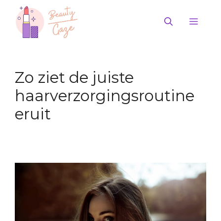
Ga
naar
Men
de
inhoud
Zo ziet de juiste
haarverzorgingsroutine
eruit