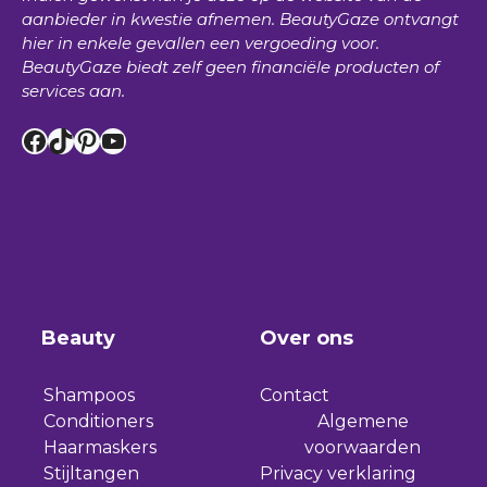
aanbieder in kwestie afnemen.
BeautyGaze
ontvangt
hier in enkele gevallen een vergoeding voor.
BeautyGaze
biedt zelf geen financiële producten of
services aan.
Facebook
TikTok
Pinterest
YouTube
Beauty
Over ons
Shampoos
Contact
Conditioners
Algemene
Haarmaskers
voorwaarden
Stijltangen
Privacy verklaring