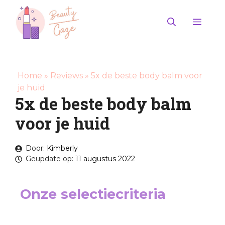
Ga
naar
Men
de
inhoud
Home
»
Reviews
»
5x de beste body balm voor
je huid
5x de beste body balm
voor je huid
Door:
Kimberly
Geupdate op:
11 augustus 2022
Onze selectiecriteria