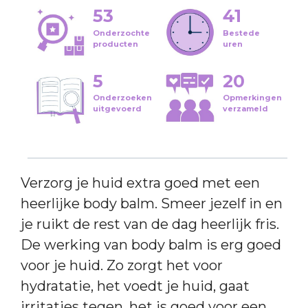
53
41
Onderzochte
Bestede
producten
uren
5
20
Onderzoeken
Opmerkingen
uitgevoerd
verzameld
Verzorg je huid extra goed met een
heerlijke body balm. Smeer jezelf in en
je ruikt de rest van de dag heerlijk fris.
De werking van body balm is erg goed
voor je huid. Zo zorgt het voor
hydratatie, het voedt je huid, gaat
irritaties tegen, het is goed voor een