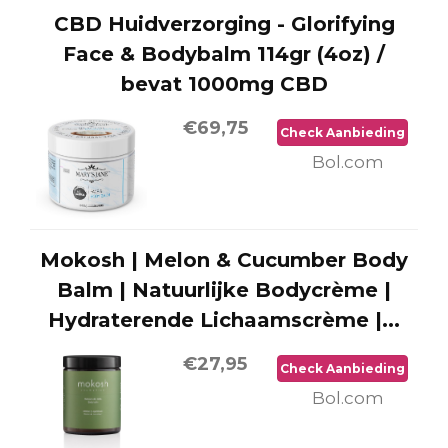
CBD Huidverzorging - Glorifying
Face & Bodybalm 114gr (4oz) /
bevat 1000mg CBD
€69,75
Check Aanbieding
Bol.com
Mokosh | Melon & Cucumber Body
Balm | Natuurlijke Bodycrème |
Hydraterende Lichaamscrème |...
€27,95
Check Aanbieding
Bol.com