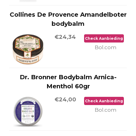
Collines De Provence Amandelboter
bodybalm
€24,34
Check Aanbieding
Bol.com
Dr. Bronner Bodybalm Arnica-
Menthol 60gr
€24,00
Check Aanbieding
Bol.com