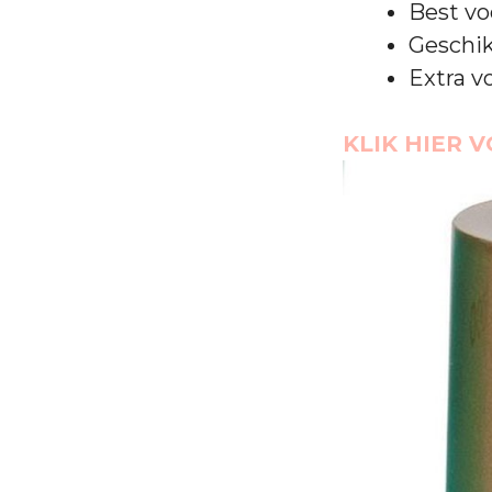
Best vo
Geschik
Extra v
KLIK HIER 