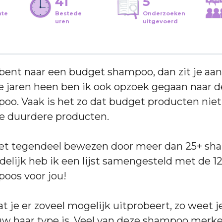
41
5
hte
Bestede
Onderzoeken
uren
uitgevoerd
 bent naar een budget shampoo, dan zit je aa
e jaren heen ben ik ook opzoek gegaan naar d
o. Vaak is het zo dat budget producten niet 
e duurdere producten.
het tegendeel bewezen door meer dan 25+ sh
ndelijk heb ik een lijst samengesteld met de 1
oos voor jou!
at je er zoveel mogelijk uitprobeert, zo weet 
uw haar type is. Veel van deze shampoo merk