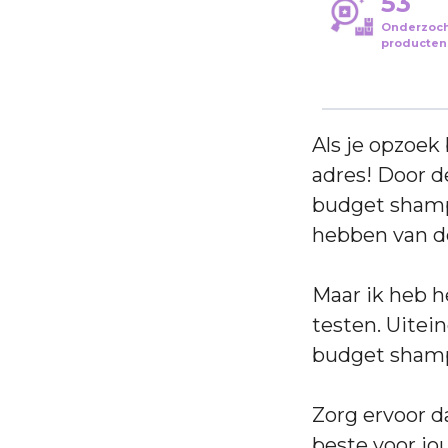
53
Onderzoc
producten
Als je opzoek
adres! Door d
budget shampo
hebben van d
Maar ik heb 
testen. Uitei
budget shamp
Zorg ervoor d
beste voor jo