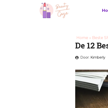
Ga
naar
H
de
inhoud
Home
»
Beste 
De 12 B
Door:
Kimberly