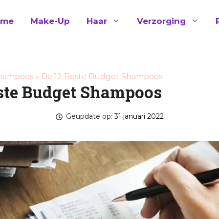
ome
Make-Up
Haar
Verzorging
Shampoos
»
De 12 Beste Budget Shampoos
este Budget Shampoos
Geupdate op:
31 januari 2022