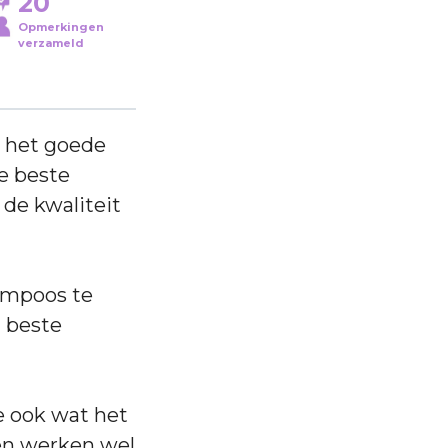
20
Opmerkingen
verzameld
n het goede
e beste
de kwaliteit
ampoos te
2 beste
je ook wat het
en werken wel