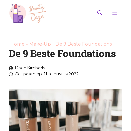
Ga
naar
Men
de
inhoud
Home
»
Make-Up
»
De 9 Beste Foundations
De 9 Beste Foundations
Door:
Kimberly
Geupdate op:
11 augustus 2022