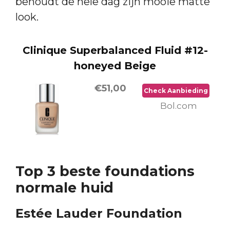
behoudt de hele dag zijn mooie matte
look.
Clinique Superbalanced Fluid #12-
honeyed Beige
€51,00
Check Aanbieding
Bol.com
Top 3 beste foundations
normale huid
Estée Lauder Foundation