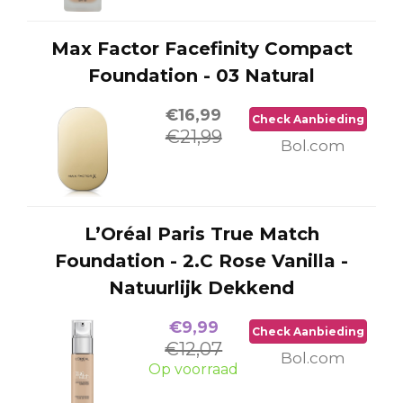
Max Factor Facefinity Compact
Foundation - 03 Natural
€16,99
Check Aanbieding
€21,99
Bol.com
L’Oréal Paris True Match
Foundation - 2.C Rose Vanilla -
Natuurlijk Dekkend
€9,99
Check Aanbieding
€12,07
Bol.com
Op voorraad