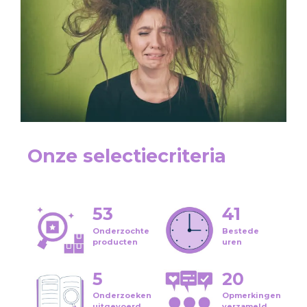
Onze selectiecriteria
53
41
Onderzochte
Bestede
producten
uren
5
20
Onderzoeken
Opmerkingen
uitgevoerd
verzameld