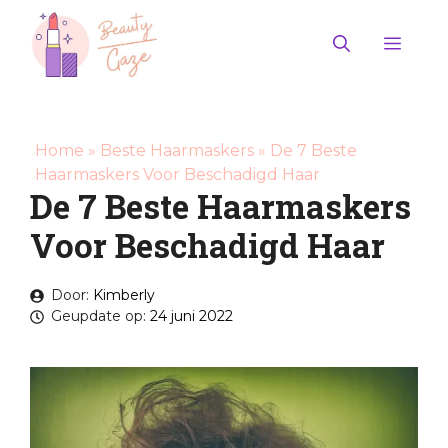
Ga
naar
Men
de
inhoud
Home
»
Beste Haarmaskers
»
De 7 Beste
Haarmaskers Voor Beschadigd Haar
De 7 Beste Haarmaskers
Voor Beschadigd Haar
Door:
Kimberly
Geupdate op:
24 juni 2022