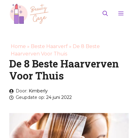
Ga
naar
Men
de
inhoud
Home
»
Beste Haarverf
»
De 8 Beste
Haarverven Voor Thuis
De 8 Beste Haarverven
Voor Thuis
Door:
Kimberly
Geupdate op:
24 juni 2022