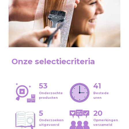
Onze selectiecriteria
53
41
Onderzochte
Bestede
producten
uren
5
20
Onderzoeken
Opmerkingen
uitgevoerd
verzameld