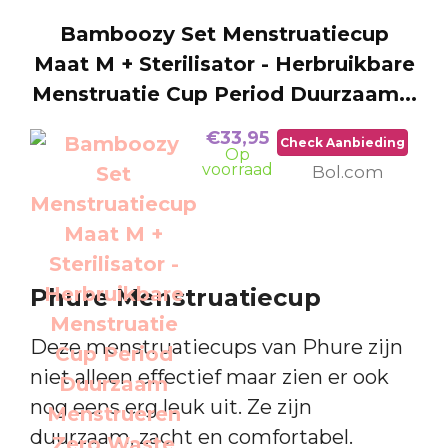
Bamboozy Set Menstruatiecup
Maat M + Sterilisator - Herbruikbare
Menstruatie Cup Period Duurzaam...
€33,95
Check Aanbieding
Op
voorraad
Bol.com
Phure Menstruatiecup
Deze menstruatiecups van Phure zijn
niet alleen effectief maar zien er ook
nog eens erg leuk uit. Ze zijn
duurzaam, zacht en comfortabel.