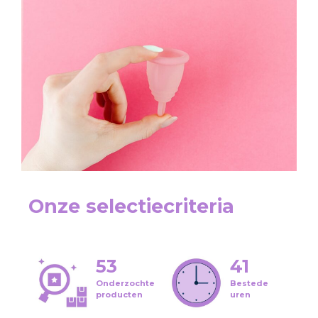
Onze selectiecriteria
53
41
Onderzochte
Bestede
producten
uren