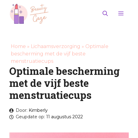
Ga
naar
Men
de
inhoud
Home
»
Lichaamsverzorging
»
Optimale
bescherming met de vijf beste
menstruatiecups
Optimale bescherming
met de vijf beste
menstruatiecups
Door:
Kimberly
Geupdate op:
11 augustus 2022