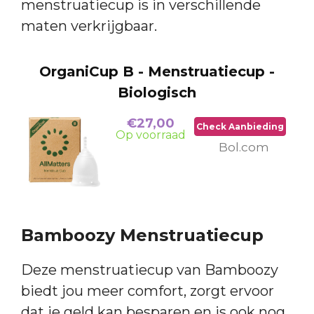
menstruatiecup is in verschillende
maten verkrijgbaar.
OrganiCup B - Menstruatiecup -
Biologisch
€27,00
Check Aanbieding
Op voorraad
Bol.com
Bamboozy Menstruatiecup
Deze menstruatiecup van Bamboozy
biedt jou meer comfort, zorgt ervoor
dat je geld kan besparen en is ook nog