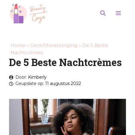
Ga
naar
Men
de
inhoud
Home
»
Gezichtsverzorging
»
De 5 Beste
Nachtcrèmes
De 5 Beste Nachtcrèmes
Door:
Kimberly
Geupdate op:
11 augustus 2022