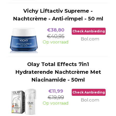
Vichy Liftactiv Supreme -
Nachtcrème - Anti-rimpel - 50 ml
€38,80
Check Aanbieding
€40,95
Bol.com
Op voorraad
Olay Total Effects 7in1
Hydraterende Nachtcrème Met
Niacinamide - 50ml
€11,99
Check Aanbieding
€19,99
Bol.com
Op voorraad