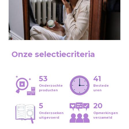
Onze selectiecriteria
53
41
Onderzochte
Bestede
producten
uren
5
20
Onderzoeken
Opmerkingen
uitgevoerd
verzameld