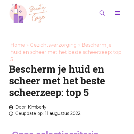
Ga
naar
Men
de
inhoud
Home
»
Gezichtsverzorging
»
Bescherm je
huid en scheer met het beste scheerzeep: top
5
Bescherm je huid en
scheer met het beste
scheerzeep: top 5
Door:
Kimberly
Geupdate op:
11 augustus 2022