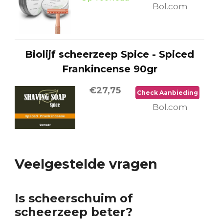
Bol.com
Biolijf scheerzeep Spice - Spiced
Frankincense 90gr
€27,75
Check Aanbieding
Bol.com
Veelgestelde vragen
Is scheerschuim of
scheerzeep beter?