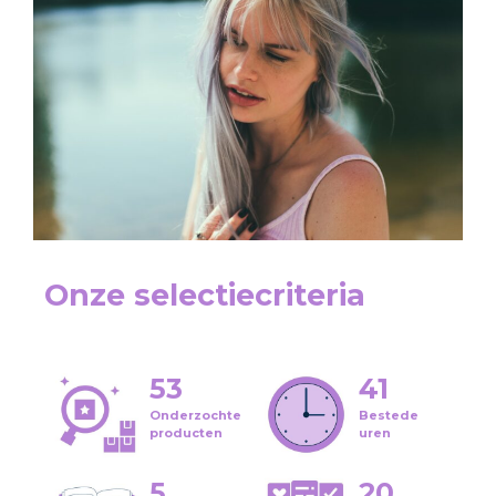
Onze selectiecriteria
53
41
Onderzochte
Bestede
producten
uren
5
20