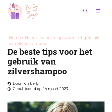
Ga
naar
Men
de
inhoud
Home
»
Haar
»
De beste tips voor het gebruik
van zilvershampoo
De beste tips voor het
gebruik van
zilvershampoo
Door:
Kimberly
Gepubliceerd op:
14 maart 2023