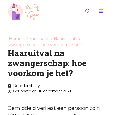
Ga
naar
Men
de
inhoud
Home
»
Kennisbank
»
Haaruitval na
zwangerschap: hoe voorkom je het?
Haaruitval na
zwangerschap: hoe
voorkom je het?
Door:
Kimberly
Geupdate op:
16 december 2021
Gemiddeld verliest een persoon zo’n