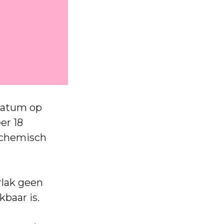
 datum op
er 18
 chemisch
rlak geen
kbaar is.