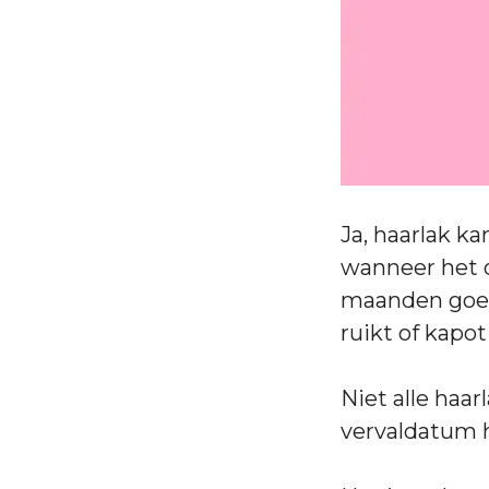
Ja, haarlak k
wanneer het o
maanden goed 
ruikt of kapot
Niet alle haa
vervaldatum h