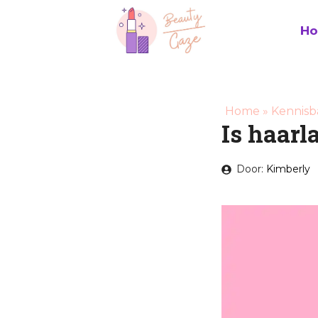
Ga
naar
H
de
inhoud
Home
»
Kennisb
Is haarl
Door:
Kimberly