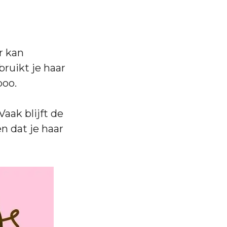
r kan
bruikt je haar
poo.
aak blijft de
en dat je haar