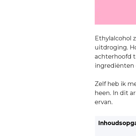
Ethylalcohol 
uitdroging. H
achterhoofd t
ingrediënten 
Zelf heb ik m
heen. In dit a
ervan.
Inhoudsopg