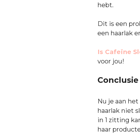
hebt.
Dit is een pr
een haarlak e
Is Cafeïne S
voor jou!
Conclusie
Nu je aan het
haarlak niet s
in 1 zitting k
haar product