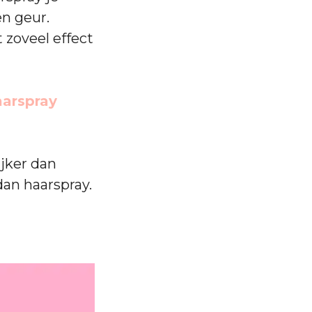
en geur.
 zoveel effect
arspray
ijker dan
dan haarspray.