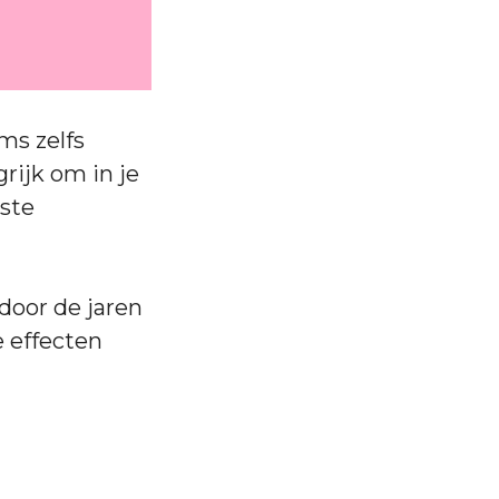
ms zelfs
rijk om in je
iste
door de jaren
e effecten