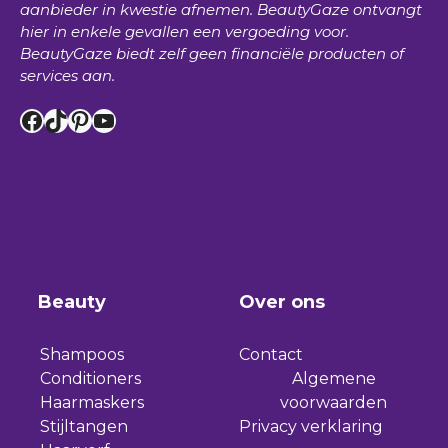
aanbieder in kwestie afnemen.
BeautyGaze
ontvangt
hier in enkele gevallen een vergoeding voor.
BeautyGaze
biedt zelf geen financiële producten of
services aan.
Facebook
TikTok
Pinterest
YouTube
Beauty
Over ons
Shampoos
Contact
Conditioners
Algemene
Haarmaskers
voorwaarden
Stijltangen
Privacy verklaring