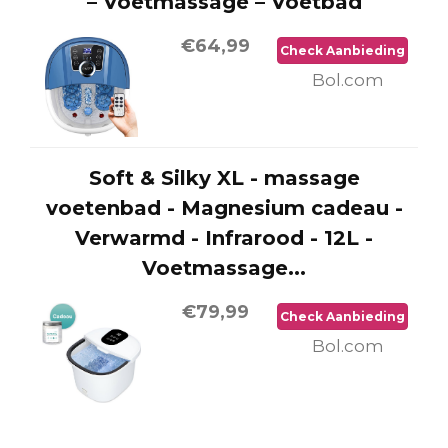
– Voetmassage – Voetbad
€64,99
Check Aanbieding
Bol.com
Soft & Silky XL - massage
voetenbad - Magnesium cadeau -
Verwarmd - Infrarood - 12L -
Voetmassage...
€79,99
Check Aanbieding
Bol.com