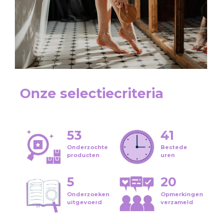
Onze selectiecriteria
53
41
Onderzochte
Bestede
producten
uren
5
20
Onderzoeken
Opmerkingen
uitgevoerd
verzameld