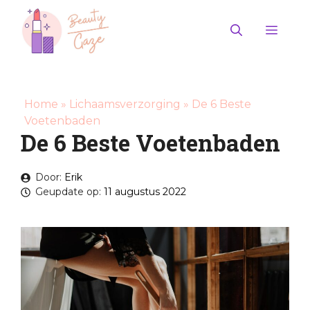
Ga
naar
Men
de
inhoud
Home
»
Lichaamsverzorging
»
De 6 Beste
Voetenbaden
De 6 Beste Voetenbaden
Door:
Erik
Geupdate op:
11 augustus 2022