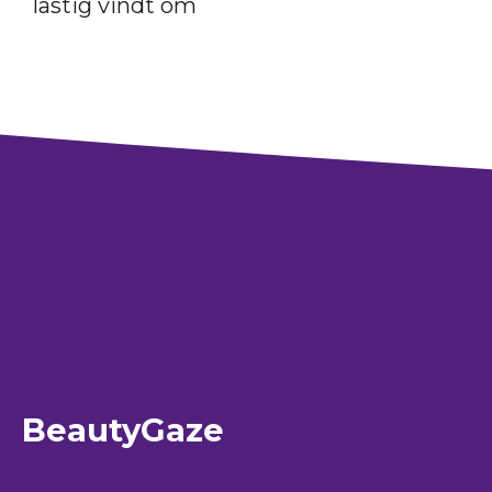
lastig vindt om
BeautyGaze