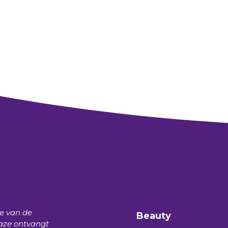
te van de
Beauty
aze
ontvangt