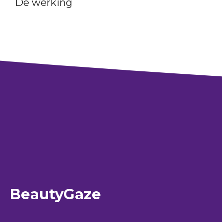
De werking
BeautyGaze