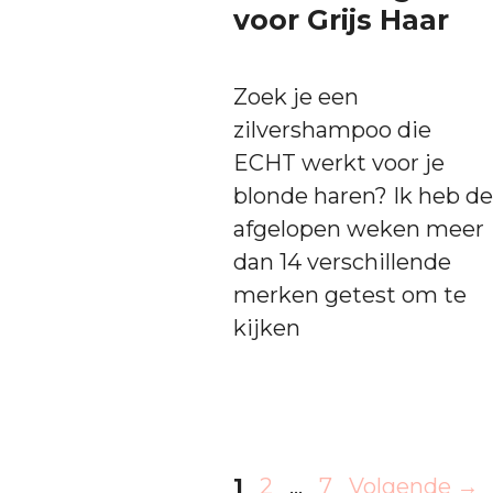
voor Grijs Haar
Zoek je een
zilvershampoo die
ECHT werkt voor je
blonde haren? Ik heb de
afgelopen weken meer
dan 14 verschillende
merken getest om te
kijken
Pagina
Pagina
Pagina
1
2
…
7
Volgende
→