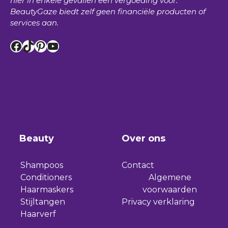
hier in enkele gevallen een vergoeding voor.
BeautyGaze
biedt zelf geen financiële producten of
services aan.
Facebook
TikTok
Pinterest
YouTube
Beauty
Over ons
Shampoos
Contact
Conditioners
Algemene
Haarmaskers
voorwaarden
Stijltangen
Privacy verklaring
Haarverf