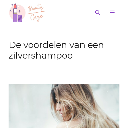
Ga
naar
Men
de
inhoud
De voordelen van een
zilvershampoo