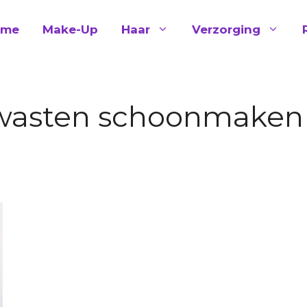
ome
Make-Up
Haar
Verzorging
asten schoonmaken