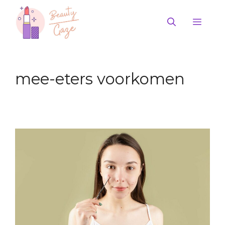
Ga
naar
Men
de
inhoud
mee-eters voorkomen