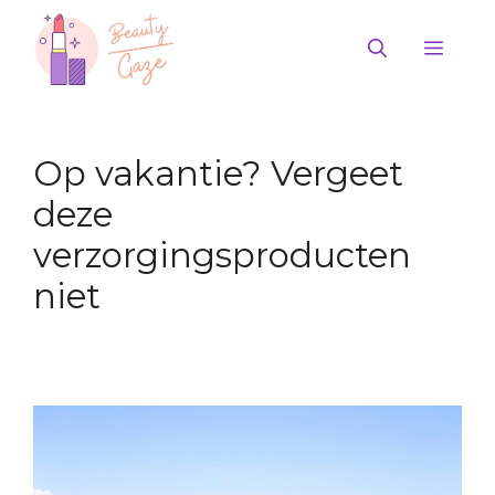
Ga
naar
Men
de
inhoud
Op vakantie? Vergeet
deze
verzorgingsproducten
niet