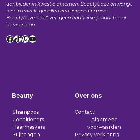
aanbieder in kwestie afnemen.
BeautyGaze
ontvangt
hier in enkele gevallen een vergoeding voor.
BeautyGaze
biedt zelf geen financiële producten of
services aan.
Facebook
TikTok
Pinterest
YouTube
Beauty
Over ons
Shampoos
Contact
Conditioners
Algemene
Haarmaskers
voorwaarden
Stijltangen
Privacy verklaring