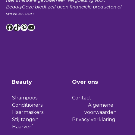
hier in enkele gevallen een vergoeding voor.
BeautyGaze
biedt zelf geen financiële producten of
services aan.
Facebook
TikTok
Pinterest
YouTube
Beauty
Over ons
Shampoos
Contact
Conditioners
Algemene
Haarmaskers
voorwaarden
Stijltangen
Privacy verklaring
Haarverf