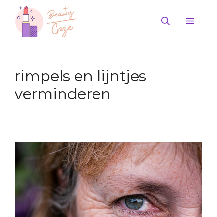
Ga
naar
Men
de
inhoud
rimpels en lijntjes
verminderen