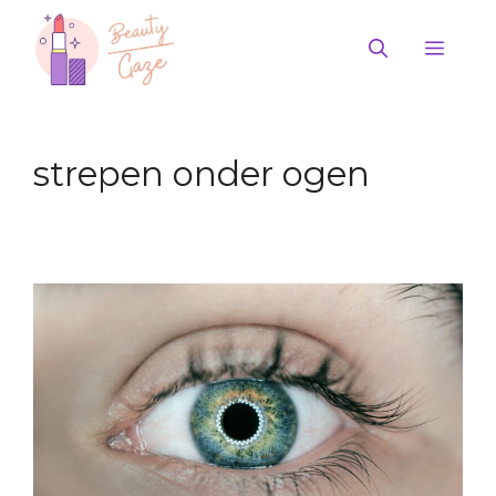
Ga
naar
Men
de
inhoud
strepen onder ogen