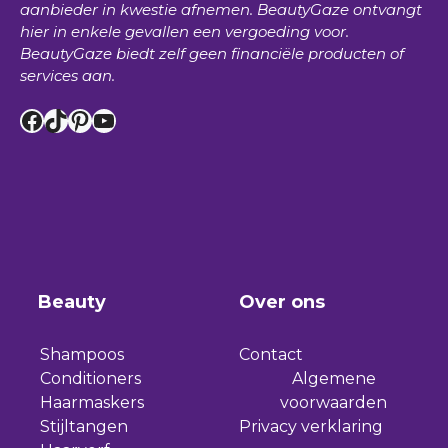
aanbieder in kwestie afnemen.
BeautyGaze
ontvangt
hier in enkele gevallen een vergoeding voor.
BeautyGaze
biedt zelf geen financiële producten of
services aan.
Facebook
TikTok
Pinterest
YouTube
Beauty
Over ons
Shampoos
Contact
Conditioners
Algemene
Haarmaskers
voorwaarden
Stijltangen
Privacy verklaring