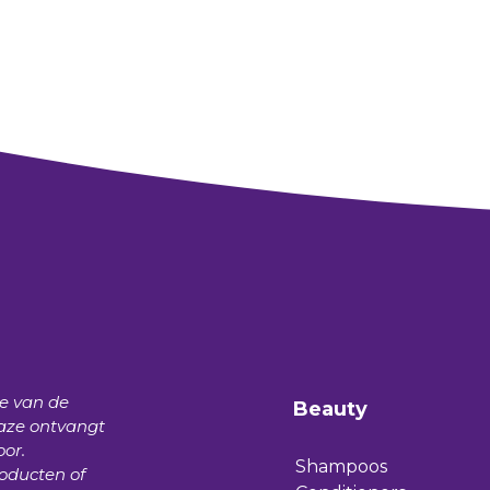
te van de
Beauty
aze
ontvangt
oor.
Shampoos
roducten of