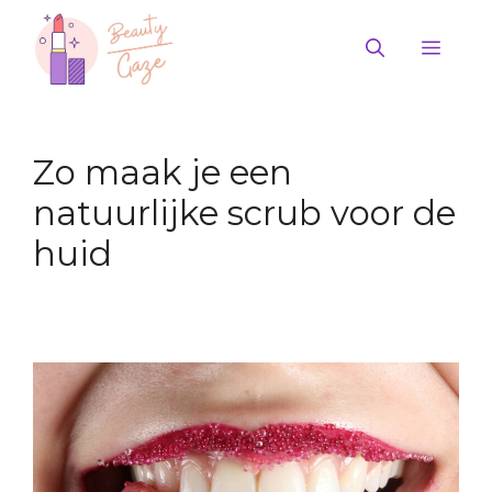
Ga
naar
Men
de
inhoud
Zo maak je een
natuurlijke scrub voor de
huid