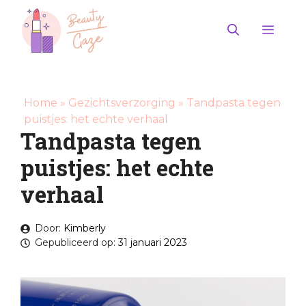
Ga
naar
Men
de
inhoud
Home
»
Gezichtsverzorging
»
Tandpasta tegen
puistjes: het echte verhaal
Tandpasta tegen
puistjes: het echte
verhaal
Door:
Kimberly
Gepubliceerd op:
31 januari 2023