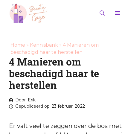
Ga
naar
Men
de
inhoud
Home
»
Kennisbank
»
4 Manieren om
beschadigd haar te herstellen
4 Manieren om
beschadigd haar te
herstellen
Door:
Erik
Gepubliceerd op:
23 februari 2022
Er valt veel te zeggen over de bos met