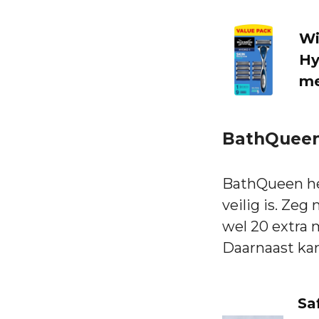
Wi
Hy
me
BathQueen
BathQueen hee
veilig is. Ze
wel 20 extra 
Daarnaast kan
Sa