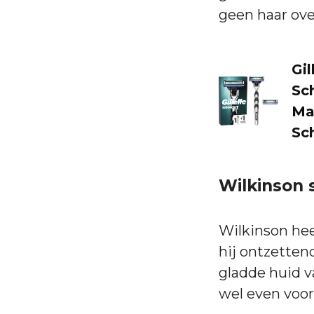
geen haar ove
Gil
Sc
Man
Sc
Wilkinson
Wilkinson hee
hij ontzettend
gladde huid v
wel even voor