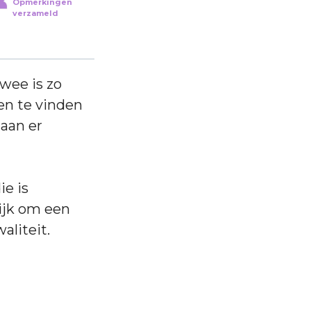
Opmerkingen
verzameld
twee is zo
en te vinden
taan er
e is
rijk om een
aliteit.