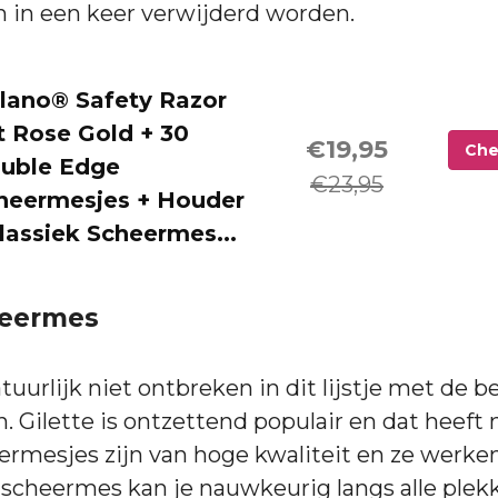
en in een keer verwijderd worden.
lano® Safety Razor
t Rose Gold + 30
€19,95
Che
uble Edge
€23,95
heermesjes + Houder
Klassiek Scheermes...
heermes
tuurlijk niet ontbreken in dit lijstje met de b
 Gilette is ontzettend populair en dat heeft 
ermesjes zijn van hoge kwaliteit en ze werke
 scheermes kan je nauwkeurig langs alle plekk