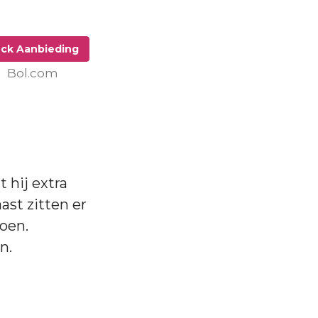
ck Aanbieding
Bol.com
 hij extra
ast zitten er
doen.
n.