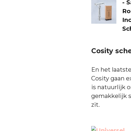
- 
Roe
In
Sc
Cosity sch
En het laatste
Cosity gaan e
is natuurlijk
gemakkelijk 
zit.