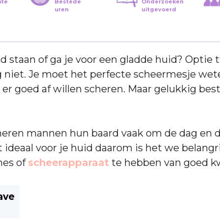
hte
Bestede
Onderzoeken
uren
uitgevoerd
ard staan of ga je voor een gladde huid? Optie 
 niet. Je moet het perfecte scheermesje wet
d er goed af willen scheren. Maar gelukkig bes
heren mannen hun baard vaak om de dag en di
et ideaal voor je huid daarom is het we belang
mes of
scheerapparaat
te hebben van goed kw
ave