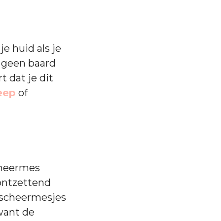
e huid als je
 geen baard
t dat je dit
eep
of
cheermes
ontzettend
e scheermesjes
 want de