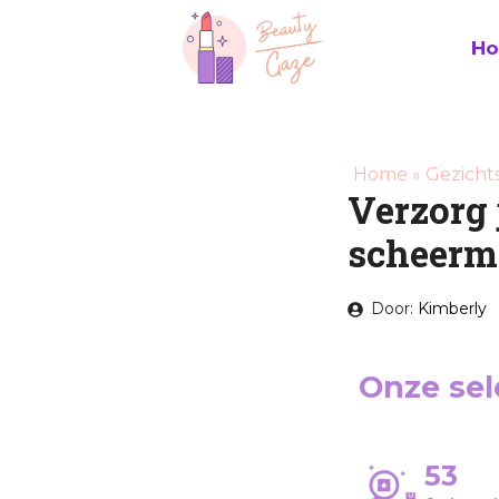
Ga
naar
H
de
inhoud
Home
»
Gezicht
Verzorg 
scheerm
Door:
Kimberly
Onze sele
53