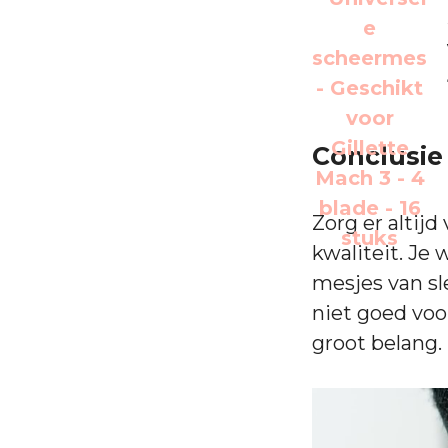
Conclusie
Zorg er altij
kwaliteit. Je 
mesjes van sl
niet goed voo
groot belang.