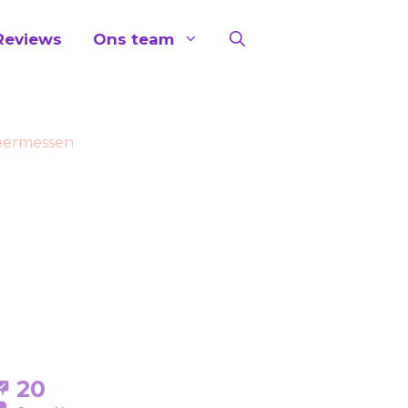
Reviews
Ons team
heermessen
20