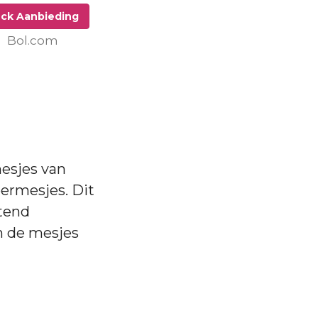
ck Aanbieding
Bol.com
mesjes van
ermesjes. Dit
ttend
n de mesjes