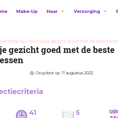
ome
Make-Up
Haar
Verzorging
sverzorging
»
Verzorg je gezicht goed met de beste sc
je gezicht goed met de beste
essen
Geupdate op:
11 augustus 2022
ctiecriteria
41
5