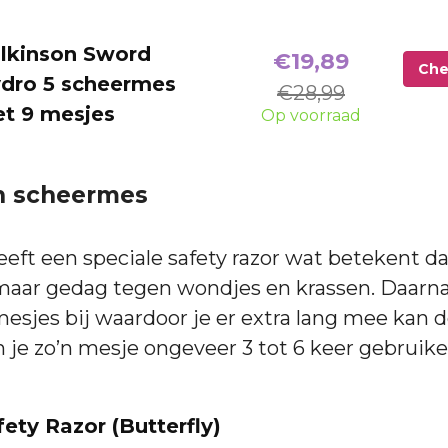
lkinson Sword
€19,89
Che
dro 5 scheermes
€28,99
t 9 mesjes
Op voorraad
 scheermes
ft een speciale safety razor wat betekent dat
g maar gedag tegen wondjes en krassen. Daarna
mesjes bij waardoor je er extra lang mee kan 
 je zo’n mesje ongeveer 3 tot 6 keer gebruike
fety Razor (Butterfly)