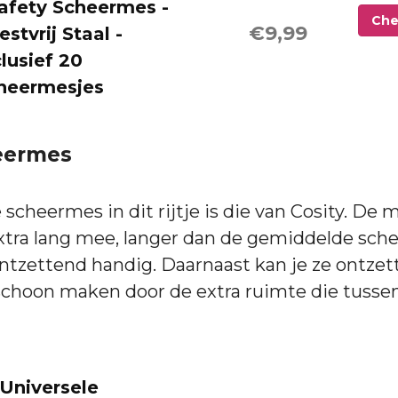
Safety Scheermes -
Che
€9,99
stvrij Staal -
clusief 20
heermesjes
eermes
 scheermes in dit rijtje is die van Cosity. De 
xtra lang mee, langer dan de gemiddelde sche
 ontzettend handig. Daarnaast kan je ze ontze
schoon maken door de extra ruimte die tusse
Universele