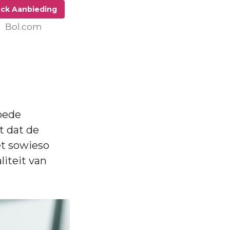
ck Aanbieding
Bol.com
goede
t dat de
et sowieso
liteit van