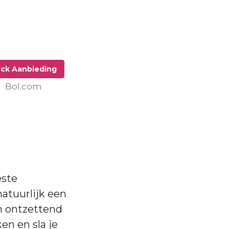
ck Aanbieding
Bol.com
este
natuurlijk een
n ontzettend
en en sla je