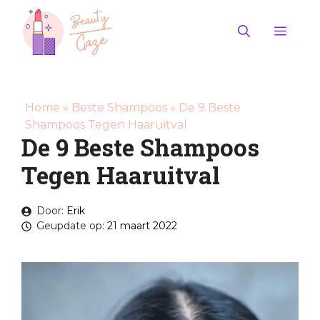
Ga
naar
Men
de
inhoud
Home
»
Beste Shampoos
»
De 9 Beste
Shampoos Tegen Haaruitval
De 9 Beste Shampoos
Tegen Haaruitval
Door:
Erik
Geupdate op:
21 maart 2022