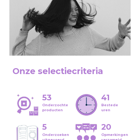
Onze selectiecriteria
53
41
Onderzochte
Bestede
producten
uren
5
20
Onderzoeken
Opmerkingen
uitgevoerd
verzameld