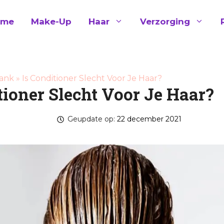
ome
Make-Up
Haar
Verzorging
ank
»
Is Conditioner Slecht Voor Je Haar?
tioner Slecht Voor Je Haar?
Geupdate op:
22 december 2021