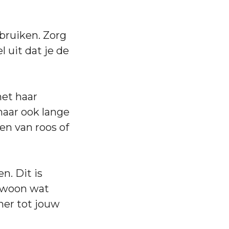
bruiken. Zorg
l uit dat je de
het haar
maar ook lange
en van roos of
. Dit is
gewoon wat
ner tot jouw