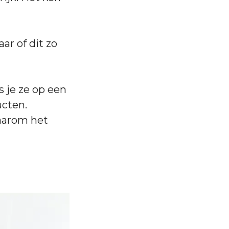
ar of dit zo
 je ze op een
cten.
aarom het