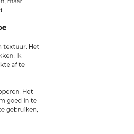
en, maar
d.
pe
n textuur. Het
kken. Ik
kte af te
ipperen. Het
om goed in te
te gebruiken,