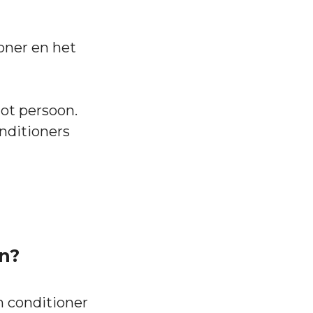
ioner en het
tot persoon.
onditioners
n?
n conditioner