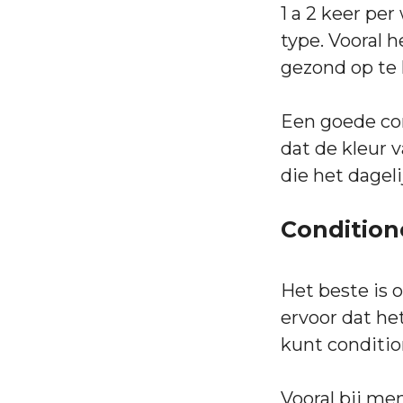
1 a 2 keer pe
type. Vooral 
gezond op te l
Een goede con
dat de kleur 
die het dagel
Condition
Het beste is 
ervoor dat he
kunt conditio
Vooral bij men