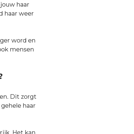
t jouw haar
gd haar weer
iger word en
n ook mensen
?
n. Dit zorgt
t gehele haar
rijk. Het kan