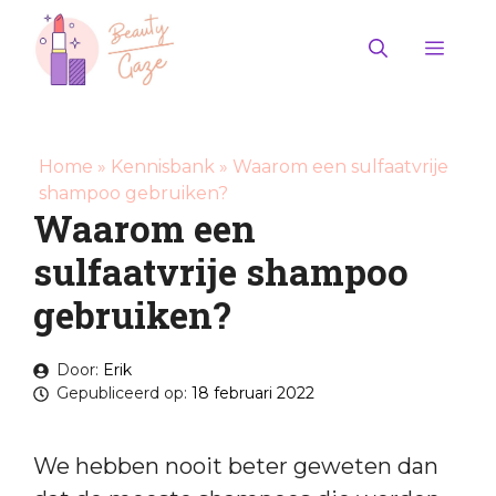
Ga
naar
Men
de
inhoud
Home
»
Kennisbank
»
Waarom een sulfaatvrije
shampoo gebruiken?
Waarom een
sulfaatvrije shampoo
gebruiken?
Door:
Erik
Gepubliceerd op:
18 februari 2022
We hebben nooit beter geweten dan