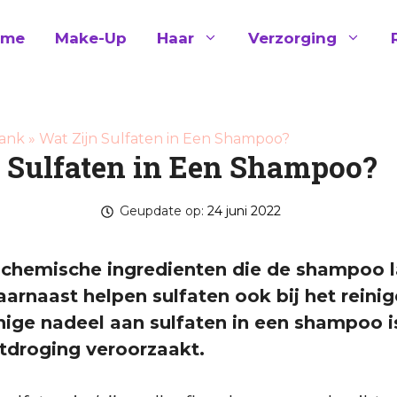
ome
Make-Up
Haar
Verzorging
ank
»
Wat Zijn Sulfaten in Een Shampoo?
n Sulfaten in Een Shampoo?
Geupdate op:
24 juni 2022
n chemische ingredienten die de shampoo l
arnaast helpen sulfaten ook bij het reini
nige nadeel aan sulfaten in een shampoo i
uitdroging veroorzaakt.