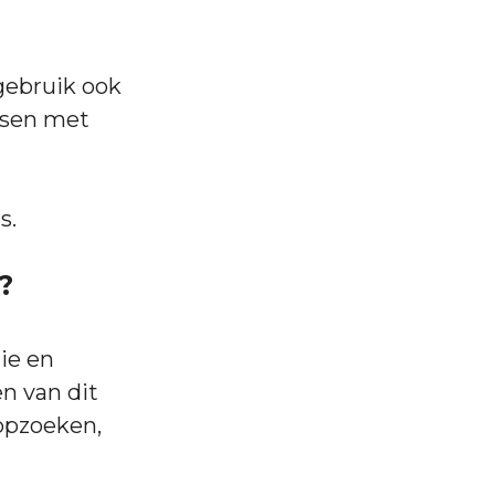
 gebruik ook
nsen met
s.
?
ie en
en van dit
opzoeken,