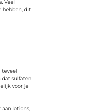
s. Veel
e hebben, dit
t teveel
n dat sulfaten
elijk voor je
 aan lotions,