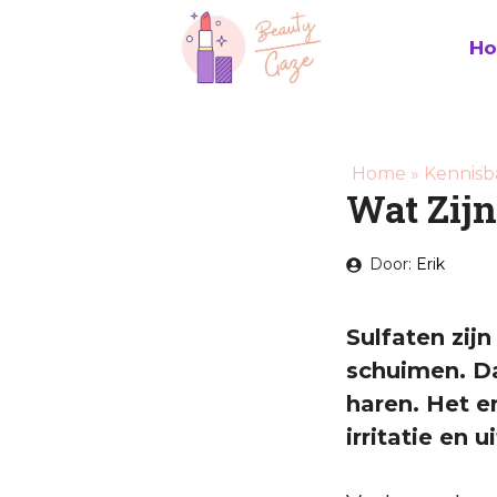
Ga
naar
H
de
inhoud
Home
»
Kennisb
Wat Zij
Door:
Erik
Sulfaten zij
schuimen. Da
haren. Het e
irritatie en 