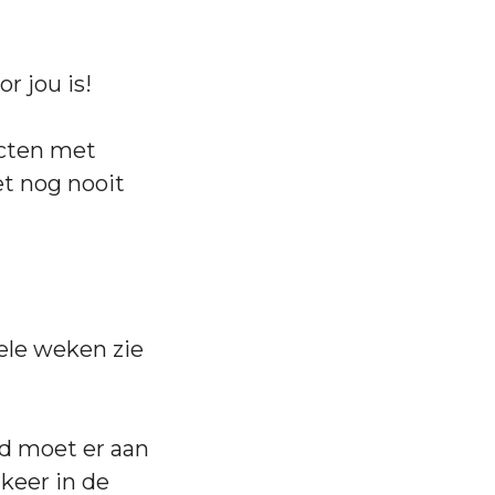
r jou is!
ucten met
et nog nooit
kele weken zie
id moet er aan
 keer in de