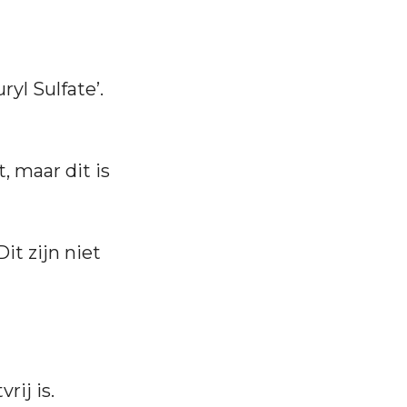
yl Sulfate’.
, maar dit is
it zijn niet
rij is.