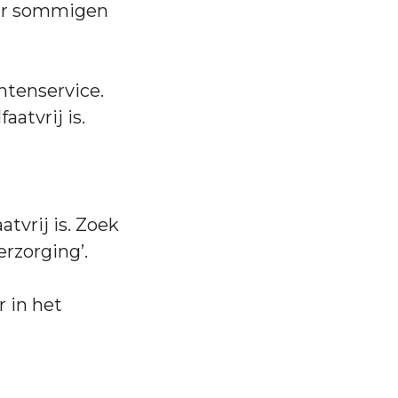
aar sommigen
ntenservice.
aatvrij is.
tvrij is. Zoek
erzorging’.
 in het