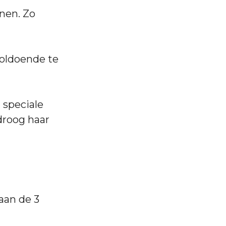
onen. Zo
voldoende te
 speciale
droog haar
aan de 3