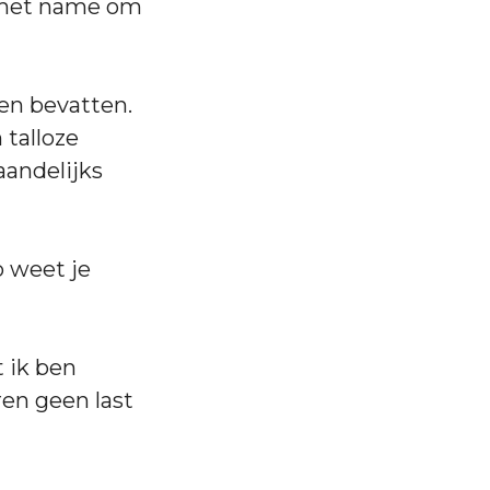
 met name om
en bevatten.
 talloze
aandelijks
o weet je
 ik ben
ren geen last