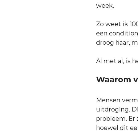
week.
Zo weet ik 10
een condition
droog haar, m
Al met al, is 
Waarom ve
Mensen vermij
uitdroging. Di
probleem. Er 
hoewel dit een