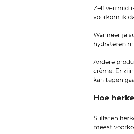
Zelf vermijd 
voorkom ik da
Wanneer je su
hydrateren me
Andere product
crème. Er zi
kan tegen ga
Hoe herke
Sulfaten herk
meest voorko