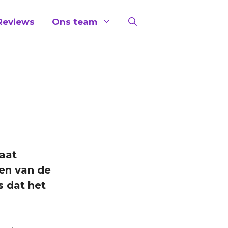
Reviews
Ons team
aat
gen van de
s dat het