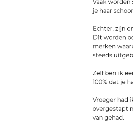
Vaak worden 
je haar schoo
Echter, zijn 
Dit worden oo
merken waarui
steeds uitgeb
Zelf ben ik e
100% dat je ha
Vroeger had i
overgestapt na
van gehad.