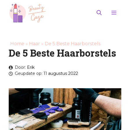
Ga
naar
Men
de
inhoud
Home
»
Haar
»
De 5 Beste Haarborstels
De 5 Beste Haarborstels
Door:
Erik
Geupdate op:
11 augustus 2022