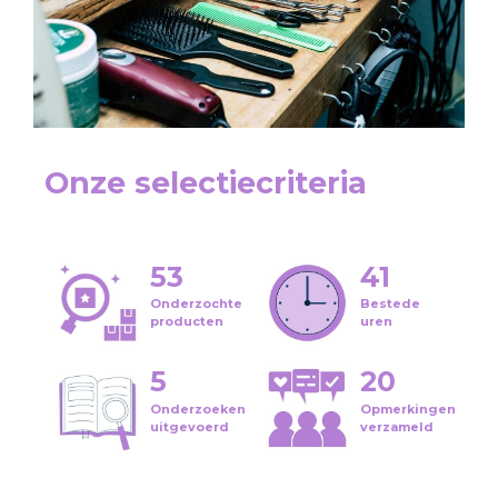
Onze selectiecriteria
53
41
Onderzochte
Bestede
producten
uren
5
20
Onderzoeken
Opmerkingen
uitgevoerd
verzameld