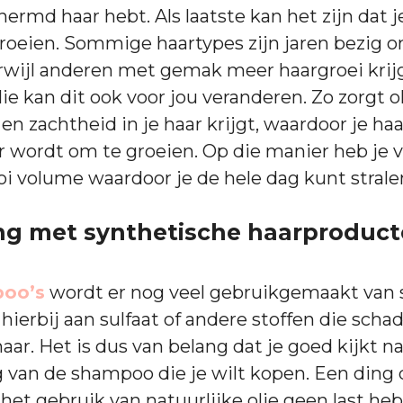
hermd haar hebt. Als laatste kan het zijn dat 
roeien. Sommige haartypes zijn jaren bezig 
erwijl anderen met gemak meer haargroei krij
ie kan dit ook voor jou veranderen. Zo zorgt o
en zachtheid in je haar krijgt, waardoor je ha
 wordt om te groeien. Op die manier heb je 
i volume waardoor je de hele dag kunt strale
ing met synthetische haarproduc
oo’s
wordt er nog veel gebruikgemaakt van 
hierbij aan sulfaat of andere stoffen die scha
haar. Het is dus van belang dat je goed kijkt n
 van de shampoo die je wilt kopen. Een ding 
bij het gebruik van natuurlijke olie geen last he