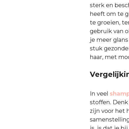
sterk en besc
heeft om te g
te groeien, t
gebruik van ol
je meer glans 
stuk gezonder
haar, met moo
Vergelijk
In veel
shamp
stoffen. Denk 
zijn voor het 
samenstelling
is, is dat je 