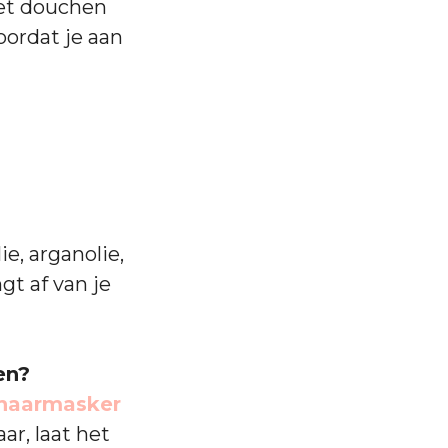
het douchen
oordat je aan
e, arganolie,
gt af van je
en?
haarmasker
ar, laat het