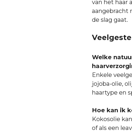
van het haar 
aangebracht m
de slag gaat.
Veelgestel
Welke natuur
haarverzorg
Enkele veelgeb
jojoba-olie, o
haartype en s
Hoe kan ik k
Kokosolie kan
of als een lea