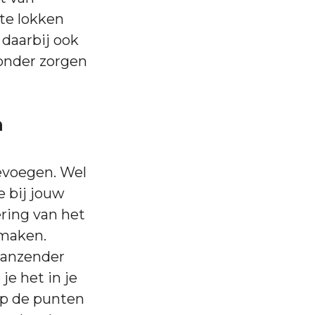
ste lokken
 daarbij ook
onder zorgen
n
oevoegen. Wel
e bij jouw
ering van het
n maken.
glanzender
je het in je
 op de punten