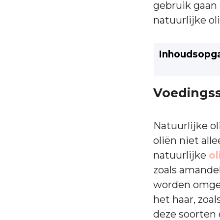
gebruik gaan 
natuurlijke o
Inhoudsopg
Voedingss
Natuurlijke ol
oliën niet all
natuurlijke
ol
zoals amande
worden omget
het haar, zoal
deze soorten 