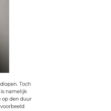
ndlopen. Toch
is namelijk
e op den duur
jvoorbeeld