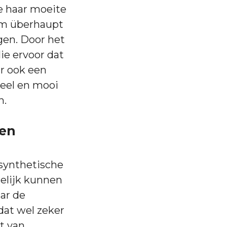
je haar moeite
om überhaupt
gen. Door het
lie ervoor dat
ar ook een
veel en mooi
n.
ten
synthetische
delijk kunnen
aar de
dat wel zeker
bt van