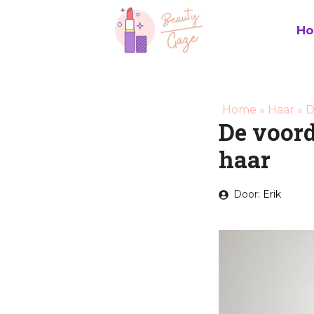
Ga
naar
H
de
inhoud
Home
»
Haar
»
D
De voord
haar
Door:
Erik