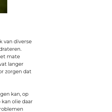
k van diverse
drateren.
 met mate
wat langer
or zorgen dat
egen kan, op
 kan olie daar
 problemen